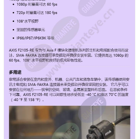
件下捕捉清晰的彩色图像。 灵活隐式 AXIS F2105-RE 提
供隐式安装，从外部只能看到小型传感器。 基于分开的网
络摄像机概念，该传感器具有最大的灵活性，并使用坚固
的 SMA-FAKRA 连接器连接到主机。 根据您的特定需求
选择电缆类型和长度（最长 30 m/98 ft）。 此外，还有多
种附件可用于安装选项和灵活安装。 订购部件编号 名称
Axis region 部件编号 AXIS F2105-RE 标准传感器 AR,
AU, BR, CN, EU, IN, JP, KR, UK, US 02640-001 AXIS
F2105-RE 标准传感器，8 个 US, UK, KR, JP, IN, EU,
CN, BR, AU, AR 02640-021 图像传感器 CMOS 最低照度/
感光度（彩色） 0.1 lux 最大视频分辨率 1920x1080 每秒
最大帧数 180 焦距 3.1 mm 变焦镜头 不 光圈 2.0 水平视
场 108 ° 垂直视场 58 ° 镜头接口 M12 可更换镜头 是 工
作温度 -40至60°C 室外准备就绪 是 防护等级 IP66, IP67,
IP6K9K, IP69 功率（最大） 4.0 W 功率（平均） 1.0 W