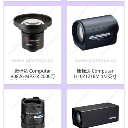
775mm 62倍 百万像素
电动变焦 3个马达带点
DC自动光圈变焦镜头
焦和预设(C接口)
带2倍增距镜
康标达 Computar
康标达 Computar
V0826-MPZ-R 2000万
H10Z1218M 1/2英寸
像素 1英寸 12mm F4.0
12-120mm F1.8 10倍
加固机器视觉镜头 (C接
电动变焦 3个马达 (C接
口)
口)