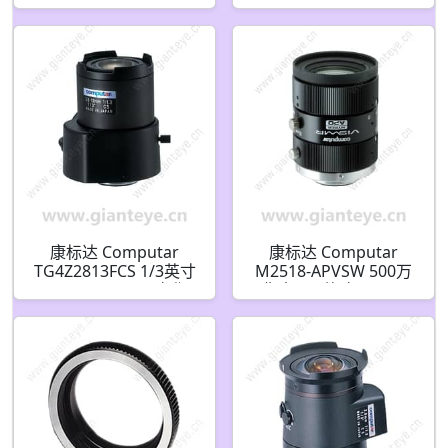
视频自动光圈(CS接口)
头 0.5倍 放大率(C接口)
康标达 Computar
康标达 Computar
TG4Z2813FCS 1/3英寸
M2518-APVSW 500万
2.8-12mm F1.3 变焦
像素 2/3英寸 25mm
DC自动光圈(CS接口)
F1.8 ViSWIR Hyper
APO 可见光短波红外镜
头 适用于宽带使用(C接
口)