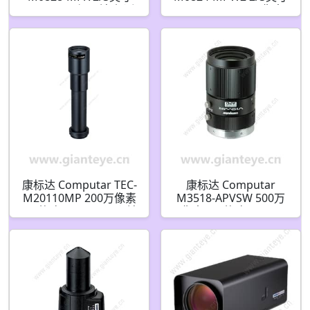
8mm F2.8 加固镜头 适
8mm F2.4 500万像素
用于 1600万像素 型摄
超低失真机器视觉镜头
像机(C接口)
(C接口)
康标达 Computar TEC-
康标达 Computar
M20110MP 200万像素
M3518-APVSW 500万
2/3英寸 110mm 远心镜
像素 2/3英寸 35mm
头 2.0倍 放大率(C接口)
F1.8 ViSWIR Hyper
Apo 可见光短波红外镜
头 适用于宽带使用(C接
口)