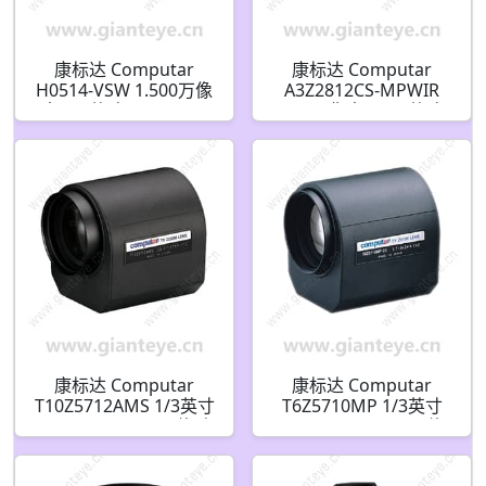
康标达 Computar
康标达 Computar
H0514-VSW 1.500万像
A3Z2812CS-MPWIR
素 1/2英寸 5mm F1.4
500万像素 1/2.7英寸
ViSWIR Lite 可见短波红
2.8-8.5mm F1.2 变焦镜
外镜头 适用于单波段使
头 HD 系列手动光圈红
用(C接口)
外校正(CS接口)
康标达 Computar
康标达 Computar
T10Z5712AMS 1/3英寸
T6Z5710MP 1/3英寸
5.7-57mm F1.2 10倍 电
5.7-34.2mm F1.0 6倍
动变焦视频自动光圈带
电动变焦 3个马达带预
点(CS接口)
设(CS接口)