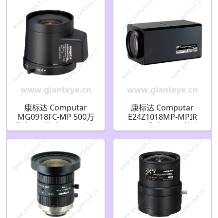
带点(CS接口)
清系列 DC自动光圈(CS
接口)日/夜红外
康标达 Computar
康标达 Computar
MG0918FC-MP 500万
E24Z1018MP-MPIR
像素 2/3英寸 9mm F1.8
300万像素 1/1.8英寸
DC自动光圈 C接口镜头
10-240mm 24倍 自动
光圈电动变焦镜头 带预
设红外校正(C接口)