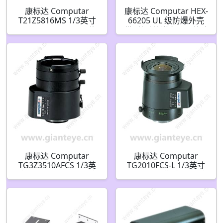
康标达 Computar
康标达 Computar HEX-
T21Z5816MS 1/3英寸
66205 UL 级防爆外壳
5.8-121mm F1.8 21倍
带6英寸管道和20.5英寸
电动变焦 3个马达带聚
长深色蘑菇头
光(CS接口)
康标达 Computar
康标达 Computar
TG3Z3510AFCS 1/3英
TG2010FCS-L 1/3英寸
寸 3.5-10.5mm F1.0 变
2mm F1.0 非球面 DC自
焦视频自动光圈(CS接
动光圈 带4针迷你连接
口)
器长电缆(CS接口)