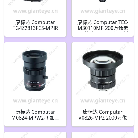
康标达 Computar
康标达 Computar TEC-
TG4Z2813FCS-MPIR
M30110MP 200万像素
1/3英寸 2.8-12mm F1.3
2/3英寸 110mm 远心镜
变焦百万像素 DC自动
头 3.0倍 放大率(C接口)
光圈(CS接口)日/夜红外
康标达 Computar
康标达 Computar
M0824-MPW2-R 加固
V0826-MPZ 2000万像
型 2/3英寸 8mm 500万
素 1英寸 8mm F2.6
像素 固定光圈(C接口)镜
2.4um 超低失真镜头(C
头
接口)