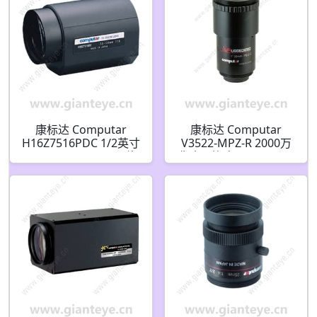
康标达 Computar
康标达 Computar
H16Z7516PDC 1/2英寸
V3522-MPZ-R 2000万
7.5-120mm F1.6 16倍
像素 1英寸 35mm F2.2
电动变焦 DC自动光圈
加固机器视觉镜头(C接
带预设和4针迷你连接器
口)
(C接口)