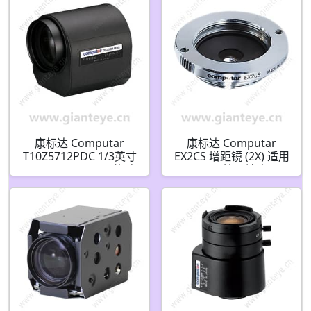
康标达 Computar
康标达 Computar
T10Z5712PDC 1/3英寸
EX2CS 增距镜 (2X) 适用
5.7-57mm F1.2 10倍 电
于 CS接口镜头
动变焦 DC自动光圈 带
预设和4针迷你连接器
(CS接口)