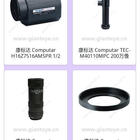
康标达 Computar
康标达 Computar TEC-
H16Z7516AMSPR 1/2
M40110MPC 200万像
英寸 7.5-120mm F1.6
素 2/3英寸 110mm 远
16倍 电动变焦视频自动
心镜头 4.0倍 放大倍率
光圈 带点预设和手动覆
(C接口)带同轴
盖(C接口)