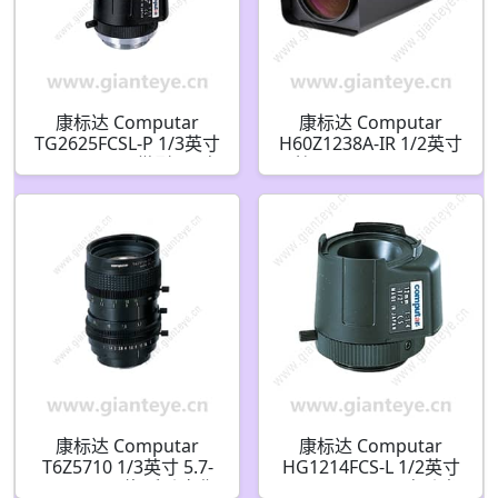
康标达 Computar
康标达 Computar
TG2625FCSL-P 1/3英寸
H60Z1238A-IR 1/2英寸
2.6mm F2.5 微型 DC自
C接口 25-1500mm 60
动光圈 带4针迷你连接
倍 THRU Vision 红外变
器长电缆(CS接口)
焦镜头
康标达 Computar
康标达 Computar
T6Z5710 1/3英寸 5.7-
HG1214FCS-L 1/2英寸
34.2mm 6倍 手动变焦
12mm F1.4 DC自动光