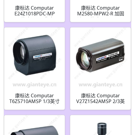
康标达 Computar
康标达 Computar
E24Z1018PDC-MP
M2580-MPW2-R 加固
1/1.8英寸 300万像素 IR
型 2/3英寸 25mm 500
C接口 10-240mm 24倍
万像素 固定光圈(C接口)
DC自动光圈变焦镜头
镜头
带预设和点滤镜
康标达 Computar
康标达 Computar
T6Z5710AMSP 1/3英寸
V27Z1542AMSP 2/3英
5.7-34.2mm F1.0 6倍
寸 15-400mm F4.2 27
电动变焦视频自动光圈
倍 电动变焦视频自动光
带点和预设(CS接口)
圈带点预设(C接口)