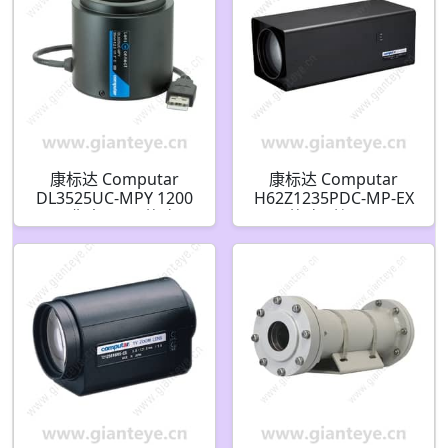
康标达 Computar
康标达 Computar
DL3525UC-MPY 1200
H62Z1235PDC-MP-EX
万像素 1/1.1英寸
1/2英寸 C接口 12.5-
35mm F2.5
775mm 62倍 百万像素
LensConnect P-Iris 带
DC自动光圈变焦镜头
远程调节(C接口)
带预设和2倍增距镜