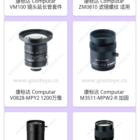
康标达 Computar
康标达 Computar
VM100 镜头延长管套件
ZM0810 滤镜螺纹 适用
于带1英寸传感器的
V0826-MPZ
康标达 Computar
康标达 Computar
V0828-MPY2 1200万像
M3511-MPW2-R 加固
素 1.1英寸 8mm F2.8
型 2/3英寸 35mm 500
3.45um 超低失真镜头
万像素 固定光圈(C接口)
(C接口)
镜头