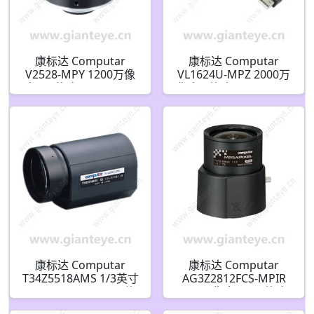
康标达 Computar
康标达 Computar
V2528-MPY 1200万像
VL1624U-MPZ 2000万
素 1.1英寸 25mm F2.8
像素 1英寸 16mm F2.4
3.45µm 超低失真镜头
LensConnect P-Iris 带
(C接口)
远程调节(C接口)
康标达 Computar
康标达 Computar
T34Z5518AMS 1/3英寸
AG3Z2812FCS-MPIR
5.5-187mm F1.8 34倍
500万像素 1/2.7英寸
电动变焦视频自动光圈
2.8-8.5mm F1.2 变焦高