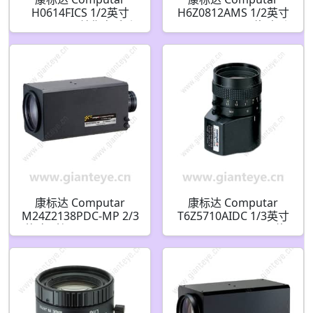
H0614FICS 1/2英寸
H6Z0812AMS 1/2英寸
6mm F1.4 单焦点手动
8-48mm F1.2 6倍 电动
光圈(CS接口)
变焦视频自动光圈带点
(C接口)
康标达 Computar
康标达 Computar
M24Z2138PDC-MP 2/3
T6Z5710AIDC 1/3英寸
英寸 C接口 21-500mm
5.7-34.2mm F1.0 6倍
24倍 MP 自动光圈变焦
手动变焦 DC自动光圈
镜头 带预设(C接口)
带4针迷你连接器(CS接
口)