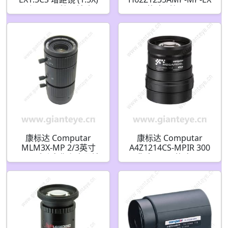
适用于 CS接口镜头
1/2英寸 C接口 12.5-
775mm 62倍 百万像素
视频自动光圈变焦镜头
带预设和2倍增距镜
康标达 Computar
康标达 Computar
MLM3X-MP 2/3英寸
A4Z1214CS-MPIR 300
3.3X 手动变焦和光圈镜
万像素 1/2.7英寸 12.5-
头微距类型(90mm WD)
50mm F1.4 变焦镜头
低失真 1.500万像素 额
HD 系列手动光圈红外
定(C接口)
校正(CS接口)