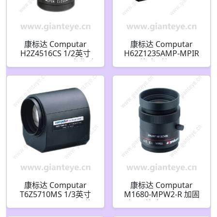
康标达 Computar
康标达 Computar
H2Z4516CS 1/2英寸
H62Z1235AMP-MPIR
4.5-10mm F1.6 变焦手
1/2英寸 C接口 12.5-
动光圈(CS接口)
775mm 62倍 百万像素
红外视频自动光圈变焦
镜头 带预设
康标达 Computar
康标达 Computar
T6Z5710MS 1/3英寸
M1680-MPW2-R 加固
5.7-34.2mm F1.0 6倍
型 2/3英寸 16mm 500
电动变焦 3个马达带聚
万像素 固定光圈(C接口)