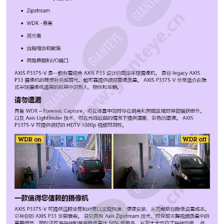
向音频，可让你听到场景中的声音并呵斥入侵者以将其吓
跑。 通过使用 AXIS P3375-V 集成其他设备，你可以让你
的监控系统更加智能： 可将一个传感器或侦测器连接至摄
像机的数字输入，以触发报警或行动，且因为可对输入进
行监控，因此如果连接被切断，也会发送报警。 可将一个
设备（例如用于激活灯或锁定/解锁门的继电器）连接至数
字输出并且可通过摄像机对其进行控制。 更后，该款摄像
机可提供集成式 AXIS 视频移动侦测、主动篡改报警和音
频侦测，还可支持安讯士和我们合作伙伴提供的许多高级
分析功能。 图像传感器 CMOS 图像传感器大小 1/3 觅光
者 觅光者 宽动态范围 法医抓捕 最低照度/感光度（彩色）
0.15 lux 最低照度/感光度（黑白） 0.03 lux 最大视频分辨
率 1920x1080 每秒最大帧数 50/60 日夜功能 是 焦距 3-
10毫米 水平视场 90 - 34 ° 垂直视场 50-20 ° Zipstream
是 H.264 基线，高，主要 Motion JPEG 是 音频支持 是
PoE等级 2 签名固件 是 远程对焦 是 遥控变焦 是 本地存
储（内存卡插槽） 是 工作温度 0至50°C 防破坏等级 IK10
专为重新上漆而设计 是 可持续性 不含 PVC