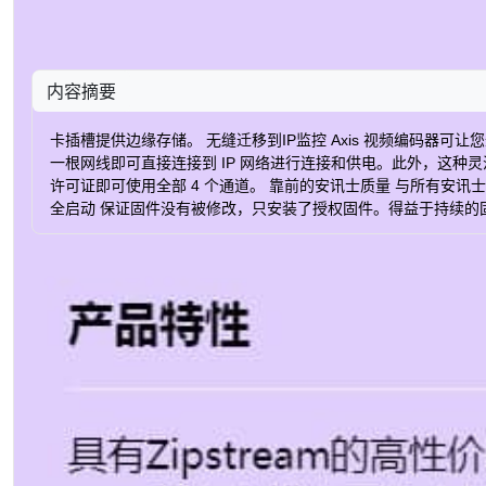
内容摘要
卡插槽提供边缘存储。 无缝迁移到IP监控 Axis 视频编码器可
一根网线即可直接连接到 IP 网络进行连接和供电。此外，这种灵活的
许可证即可使用全部 4 个通道。 靠前的安讯士质量 与所有安讯士
全启动 保证固件没有被修改，只安装了授权固件。得益于持续的固件更新
降低带宽和存储要求。 订购部件编号 名称 Axis region 部件编号 AXIS M7
Motion JPEG √ H.264 配置文件 基线，高，主要 H.265 √
用平台 √ QoS √ IPv6 √ 以太网供电 √ PoE 级别 3 多级用户 √ HT