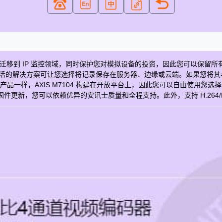
让您迁移到 IP 监控领域，同时保护您对模拟设备的投资，因此您可以保留所
解决方案可让您选择将记录保存在服务器、边缘或云端。如果您将其与 AXIS 
产品一样，AXIS M7104 构建在开放平台上，因此您可以自由使用您选
，您可以依赖优异的安讯士质量和全程支持。此外，支持 H.264/H.26
104 AR, AU, BR, CN, EU, IN, JP, KR, UK, US 01679-001
 音频支持 双向音频 全双工音频 视频运动检测 √ 音频检测 主动篡改 √ 报警输入/输出 
TPS 加密 √ IP 地址筛选 √ IEEE 802.1X √ 本地存储（内存卡插槽） √ 工作温