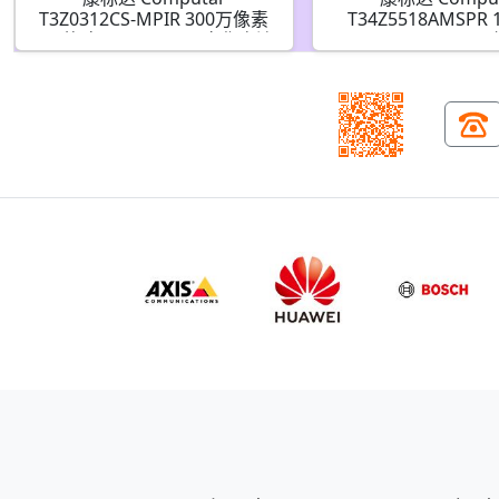
T3Z0312CS-MPIR 300万像素
T34Z5518AMSPR
1/3英寸 3-8mm F1.2 变焦高清
5.5-187mm F1.8 
系列手动光圈(CS接口)日/夜红
焦视频自动光圈 带
外
动覆盖(CS接口