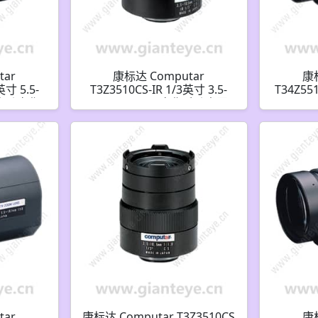
tar
康标达 Computar
康标
英寸 5.5-
T3Z3510CS-IR 1/3英寸 3.5-
T34Z55
倍 电动变焦
10.5mm F1.0 变焦手动光圈
187mm
和4针迷你
(CS接口)日/夜红外
频自动光
)
tar
康标达 Computar T3Z3510CS
康标