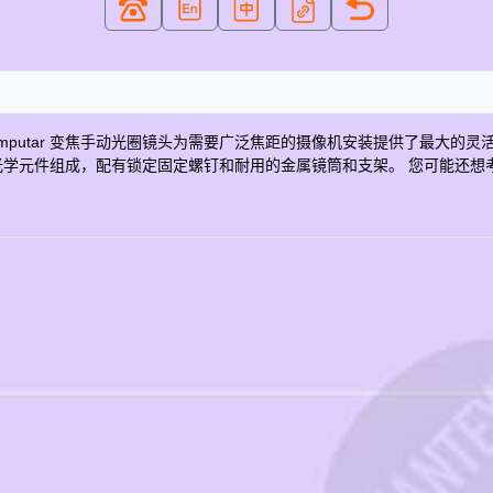
（CS 接口） Computar 变焦手动光圈镜头为需要广泛焦距的摄像机安装提
学元件组成，配有锁定固定螺钉和耐用的金属镜筒和支架。 您可能还想考虑以