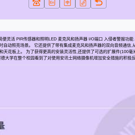
64流 安装简便灵活 PIR传感器和照明LED 麦克风和扬声器 I/O端口 入侵者警报功
请求时自动照亮场景。 它还提供了带有集成麦克风和扬声器的双向音频通信
天花板上。 为了获得更高的安装灵活性,还提供了可选的扩展件(100毫米
德大学在整个校园看到了对使用安讯士网络摄像机增加安全措施的积极反应 图
8毫米 水平视场 80 ° 垂直视场 51 ° H.264 主要 Motion JPEG 是 音