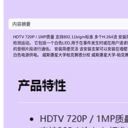
内容摘要
HDTV 720P / 1MP质量 支持802.11b/g/n标准 多个H.2
检测运动。 它包括一个白色LED,用于在事件发生时或在用户
的音频片段进行通信。 安装简便灵活 该安装支架可以安装在墙壁和
白色电源供电。 威斯康星大学帕克赛德分校 威斯康星大学-帕克赛
色） 1.2 lux 最大视频分辨率 1280x800 每秒最大帧数 30 焦距 2.