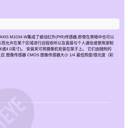
能 AXIS M1034-W集成了被动红外(PIR)传感器,即使在黑暗中也可以
,从而允许在某个区域进行远程收听以及直接与个人通信或使用录制
或4.0英寸)。 安装夹可将摄像机安装在架子上。 它们由随附的
像传感器 CMOS 图像传感器大小 1/4 最低照度/感光度（彩
频支持 是 无线 是 工作温度 0至40°C 功率（最大） 6.5 W