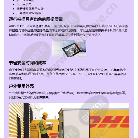
护,其工作条件范围为-20°C至+ 50°C(-4°F至122°F),并且
不需要额外的加热器。 户外专用外壳 外壳由抗紫外线聚
合物制成,不需要额外的加热器。 包装中包含壁挂支架和
可移动遮阳罩。 其他安装支架可作为附件提供。 DHL快
递 可靠的视频监控系统可帮助DHL Express保证高质量服
务,并提高安全性和运营效率 图像传感器 CMOS 图像传感
器大小 1/4 最低照度/感光度（彩色） 0.6 lux 最低照度/感
光度（黑白） - lux 最大视频分辨率 800x600 每秒最大帧
数 30 焦距 2.9-8.2毫米 水平视场 65 - 25 ° 垂直视场 45 -
20 ° 镜头接口 CS 可更换镜头 是 H.264 基线 Motion
JPEG 是 PoE等级 1 工作温度 -20至50°C 室外准备就绪
是 防护等级 IP66