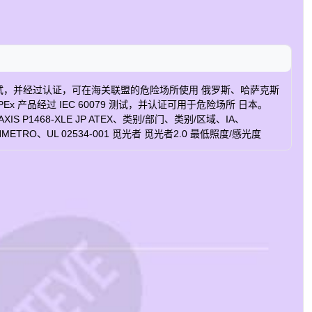
079 测试，并经过认证，可在海关联盟的危险场所使用 俄罗斯、哈萨克斯
x 产品经过 IEC 60079 测试，并认证可用于危险场所 日本。
IS P1468-XLE JP ATEX、类别/部门、类别/区域、IA、
、INMETRO、UL 02534-001 觅光者 觅光者2.0 最低照度/感光度
 每秒最大帧数 50/60 焦距 6.2 - 12.9 毫米 光学变焦 2.08 水
系统 是 安全启动 是 远程对焦 是 遥控变焦 是 本地存储（内存卡插槽） 是 室外