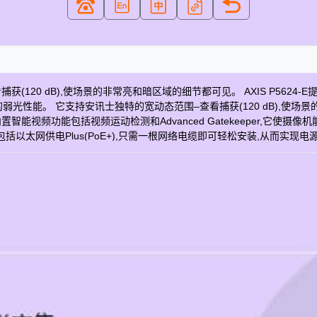
120 dB),使场景的非常亮和暗区域的细节都可见。 AXIS P562
好的弱光性能。 它支持安讯士独特的宽动态范围–查看捕获(120 dB),使场景
智能视频功能包括视频运动检测和Advanced Gatekeeper,它使
以太网供电Plus(PoE+),只需一根网络电缆即可轻松安装,从而实现
Axis技术以保护其站点并监控其运行过程,以实现零废物目标 图像传感器 CMOS 
存卡插槽） 是 工作温度 -20至50°C 室外准备就绪 是 防破坏等级 IK10 防
° 垂直视场 35 - 2 ° 平移范围 360无止境 倾斜范围 180 光学变焦 18 数码变焦 