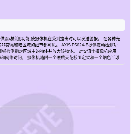
4-E提供震动检测功能,使摄像机在受到撞击时可以发送警报。 在各种光
的非常亮和暗区域的细节都可见。 AXIS P5624-E提供震动检测功
摄像机能够检测指定区域中的物体并放大该物体。 对安讯士摄像机应用
电源和网络访问。 摄像机随附一个硬质天花板固定架和一个烟色半球
图像传感器大小 1/2.9 宽动态范围 法医抓捕 最低照度/感光度（彩
护等级 IP66 专为重新上漆而设计 是 最大视频分辨率 1280x720 每秒
12 Zipstream 是 H.264 基线，高，主要 Motion JPEG 是 报