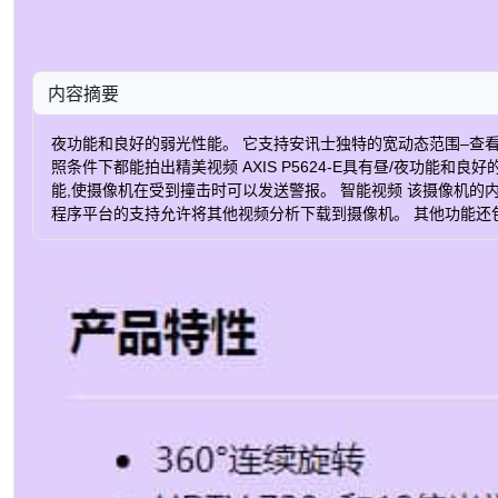
内容摘要
夜功能和良好的弱光性能。 它支持安讯士独特的宽动态范围–查看捕获(
照条件下都能拍出精美视频 AXIS P5624-E具有昼/夜功能和良
能,使摄像机在受到撞击时可以发送警报。 智能视频 该摄像机的内置
程序平台的支持允许将其他视频分析下载到摄像机。 其他功能还包括
罩。 EMR金属回收 EMR Metal Recycling部署了广泛的
色） 0.3 lux 最低照度/感光度（黑白） 0.01 lux 本地存储（内
最大帧数 25/30 日夜功能 是 焦距 4.7-84.6毫米 水平视场 59 - 4 
警输入/输出 0/0 PoE等级 4