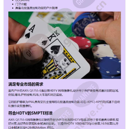
E具有10倍光学变焦,12倍数字变焦和自动对焦。 它可以
立即提供理想的视野,并且聚焦较好。 如果使用了可选的
云台马达,则摄像机也可以进行云台和俯仰。 以太网供电
以太网供电*(IEEE 802.3af)使安装变得容易,从而无需电源
线。 摄像机还具有SD/SDHC存储卡插槽,用于在本地存储
记录。 智能视频功能 AXIS Q1755-E网络摄像机提供增强
的视频运动检测,音频检测,主动篡改警报和网闸功能,使摄
像机可以在场景中有活动时自动放大,然后在预设的时间间
隔后自动缩小。 巴黎北部2 Axis Communications的创新
120摄像机系统将安装和维护的简便性与高效技术相结合
图像传感器 CMOS 图像传感器大小 1/3 最低照度/感光度
（彩色） 2 lux 最低照度/感光度（黑白） 0.2 lux 最大视
频分辨率 1920x1080 每秒最大帧数 30 焦距 5.1-51毫米
光学变焦 10 水平视场 50 - 5.4 ° H.264 基线，配置
Motion JPEG 是 音频支持 是 PoE等级 3 本地存储（内存
卡插槽） 是 工作温度 -40至45°C 室外准备就绪 是 防破
坏等级 IK10 防护等级 IP66