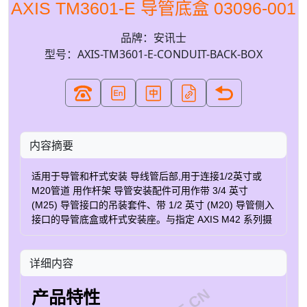
AXIS TM3601-E 导管底盒 03096-001
品牌：安讯士
型号：AXIS-TM3601-E-CONDUIT-BACK-BOX
内容摘要
适用于导管和杆式安装 导线管后部,用于连接1/2英寸或
M20管道 用作杆架 导管安装配件可用作带 3/4 英寸
(M25) 导管接口的吊装套件、带 1/2 英寸 (M20) 导管侧入
接口的导管底盒或杆式安装座。与指定 AXIS M42 系列摄
像机兼容。 用作导管背面 适用于1/2英寸或M20管道的导
管底盒。具有1/2英寸ACI接口,可使用ACI适配器。 有一个
详细内容
集成的内三脚架螺纹,可用于标准摄像机架或支架。 用作
杆架 可用作 AXIS M42 系列室外摄像机的杆式安装座。
AXIS钢带TX30 不包括在内，单独出售。 订购部件编号
产品特性
名称 Axis region 部件编号 AXIS TM3601-E 导管底盒 AR,