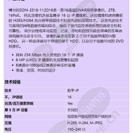
频导出的 DVD 刻录机。 具有 256 Mbps 传入带宽的 16
个 IP 通道 8 MP (UHD) IP 摄像机支持查看和回放 8通道
@1080p或2通道@4k实时直播 紧凑、坚固、时尚的设计
技术 数字-IP 不。 IP通道 16 高清/百万像素录制 Yes 第 3
方 IP 设备 支持的 压缩 H.265, H.264, M-JPEG RAID保护
没有任何 外置储存 支持的 包括存储空间 2.0-3.8 TB 视频
输出 HDMI、VGA 音频通道 1 视频连接 HDMI, RJ-45 本
地备份 DVD/RW、外置硬盘 连接性 以太网 分辨率 8MP,
6MP, 5MP, 3MP, 1.3MP, 1080p, 720p 报警后录像
10~300秒 预警录像 1~30秒 工作温度 +0°C至
+40°C（+32°F至+104°F） IP通道 16 个通道 硬盘大小
2TB 特征 水印功能 带宽 256 兆比特 方面 375 x 323 x 53
毫米（14.8 x 12.7 x 2.1 英寸） 电压 100–240 伏 网络 视
频客户端或网络客户端软件 USB 闪存或外部硬盘
(FAT32) 水印功能 Yes DVD 刻录机 Yes 双向音频 Yes
H.264 压缩 Yes MJPEG 压缩 Yes 支持云台控制 Yes 电子
邮件报警通知 Yes DDNS 功能 Yes HDMI 输出
(720p/1080p) Yes H.265 压缩 Yes