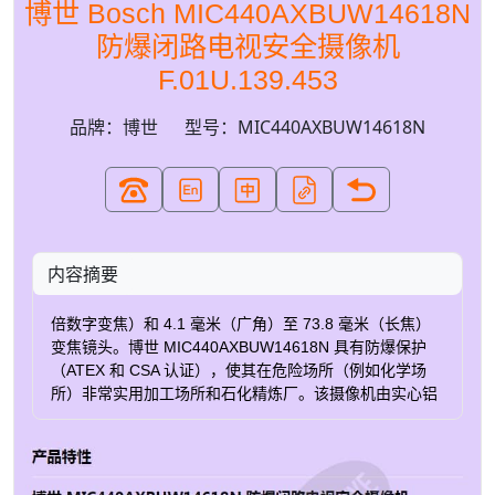
博世 Bosch MIC440AXBUW14618N
防爆闭路电视安全摄像机
F.01U.139.453
品牌：博世
型号：MIC440AXBUW14618N
内容摘要
倍数字变焦）和 4.1 毫米（广角）至 73.8 毫米（长焦）
变焦镜头。博世 MIC440AXBUW14618N 具有防爆保护
（ATEX 和 CSA 认证），使其在危险场所（例如化学场
所）非常实用加工场所和石化精炼厂。该摄像机由实心铝
制成（IP68 级），并配有 Alochrom 1200 和聚酯粉末涂
料，有助于防止腐蚀。它可以在水下操作，深度可达 3.3'
(1m)。光学平面观察窗和集成雨刮器，即使在充满挑战的
环境下也能确保清晰生动的图像。旋转变压器技术有助于