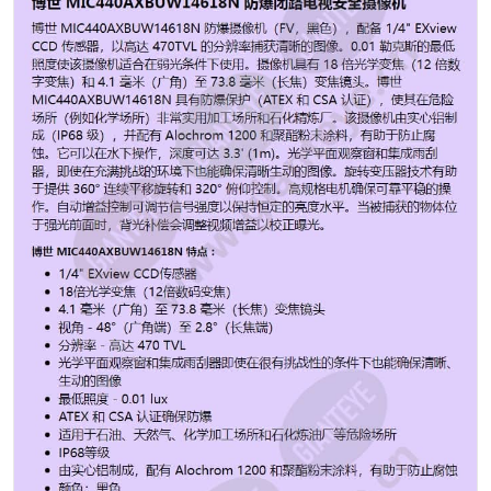
提供 360° 连续平移旋转和 320° 俯仰控制。高规格电机确
保可靠平稳的操作。自动增益控制可调节信号强度以保持
恒定的亮度水平。当被捕获的物体位于强光前面时，背光
补偿会调整视频增益以校正曝光。 博世
MIC440AXBUW14618N 特点： 1/4" EXview CCD传感器
18倍光学变焦（12倍数码变焦） 4.1 毫米（广角）至
73.8 毫米（长焦）变焦镜头 视角 - 48°（广角端）至 2.8°
（长焦端） 分辨率 - 高达 470 TVL 光学平面观察窗和集
成雨刮器即使在很有挑战性的条件下也能确保清晰、生动
的图像 最低照度 - 0.01 lux ATEX 和 CSA 认证确保防爆
适用于石油、天然气、化学加工场所和石化炼油厂等危险
场所 IP68等级 由实心铝制成，配有 Alochrom 1200 和聚
酯粉末涂料，有助于防止腐蚀 颜色：黑色 摄像机风格：
PTZ Color: 黑色的 Compliance: 符合国防授权法案
Durability: 防风雨 Environmental: Outdoor 光学变焦：
18倍光学变焦 保护码： IP68 传感器尺寸： 1/4" 传感器类
型： CCD 专业摄像机功能： 防爆 Technology:
CCTV（模拟 CVBS） Warranty: 3 年制造商保修