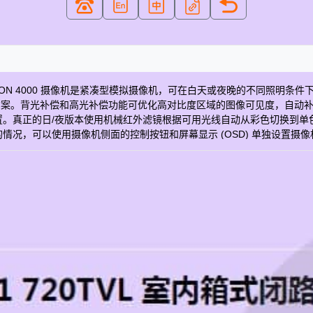
 DINION 4000 摄像机是紧凑型模拟摄像机，可在白天或夜晚的不同照明条件下
解决方案。背光补偿和高光补偿功能可优化高对比度区域的图像可见度，自
。真正的日/夜版本使用机械红外滤镜根据可用光线自动从彩色切换到单色。
以使用摄像机侧面的控制按钮和屏幕显示 (OSD) 单独设置摄像机参数。 主
508 像素 52dB 很小信噪比 1Vpp，75欧姆视频输出 1/60 至 1/10,
 3 年制造商保修 摄像机风格： 箱体 Color: 灰色的 Day/Night: ICR (True
" 传感器类型： CCD Technology: CCTV（模拟 CVBS） Warranty: 