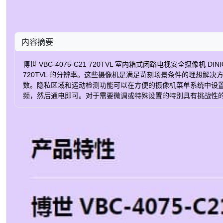
内容摘要
博世 VBC-4075-C21 720TVL 室内箱式闭路电视安全摄像机
720TVL 的分辨率。这些摄像机是满足苛刻场景条件的理想
数。隐私区域和运动检测功能可以在方便的摄像机菜单系统中设置
频，然后通电即可。对于需要微调或特殊设置的特别具有挑战性的情况，可
镜头 真实的白天/夜晚 CS 接口（C 接口兼容可选转接环） 1020 x 
动检测器 0 至 255 锐度 最大功耗3.6W/0.3A -40 至 70°C 工作温度
型： 变焦（手动变焦）镜头 Resolution: 720TVL 传感器尺寸： 1/3