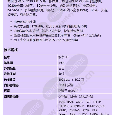
热器） 屏显菜单 英语、捷克语、荷兰语、法语、德语、
意大利语、波兰语、葡萄牙语、俄语、西班牙语、日语、
中文 工作温度 -10 至 +40 °C（+14 至 +104 °F） 工作湿
度 0% 至 90% RH，无冷凝 很小场景照度 彩色：0.0077
lx，单色：0.0008 lx 摄像机信号 网络IP 镜头类型 电动变
焦 旋转角度 360° 视角 2.3°至63.7° 防风雨 IP54 背光补
偿 On/off 自动白平衡 2000 K 至 10,000 K ATW、AWB 保
持、扩展 ATW、手动、钠灯自动、钠灯 红外距离 非红外
线 电压 PoE 压缩方法 JPEG 连接类型 有线 图像有效像素
1945 x 1097 (2.13 MP) 图像设备 1/2.8 型 Exmor R
CMOS 传感器 电子快门 1/1 秒至 1/10000 秒（22 步）
自动增益控制 (AGC) AGC，固定 耐用 耐候性 音频 Yes
屏幕显示菜单 Yes 隐私屏蔽 Yes 宽动态范围 Yes ONVIF
Yes 自动增益控制 Yes Day/Night Yes 数字降噪 Yes 数码
变焦 Yes