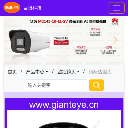
巨眼科技
Previous
Next
/
/
/
首页
产品中心
监控镜头
康标达镜头