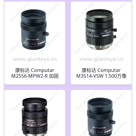
Apo 可见光短波红外镜
口镜头
头 适用于宽带使用(C接
口)
康标达 Computar
康标达 Computar
M2556-MPW2-R 加固
M3514-VSW 1.500万像
型 2/3英寸 25mm 500
素 2/3英寸 35mm F1.4
万像素 固定光圈(C接口)
手动光圈 ViSWIR Lite
镜头
可见短波红外 适用于单
波段(C接口)