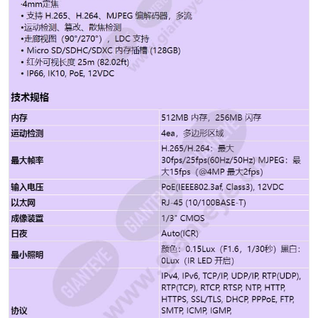
-40°C~+55°C (-40°F~+131°F) / 0~95% RH ＊启动应
在-30°C或以上 储存温度/湿度 -40°C~+60°C
(-40°F~+140°F) / 0~95% 相对湿度 认证 IP66, IK10 输入
电压 PoE(IEEE802.3af, Class3), 12VDC 能量消耗 PoE：
最大10.7W，典型 8.1W 12VDC：最大9.1W，典型 6.5W
颜色/材质 白色/铝 RAL 代码 RAL9003 产品尺寸/重量
ø120.3x91.7mm(ø4.74x3.61"), 510g(1.124 lb) 兼容导管
孔/Gangbox - SBD-120GP : Single, Double, 4"Octagon
悬挂式安装座（半球） SBP-122HMW 底盒 SBV-120GW
检测（25PPM/8PPF） 63.0m(206.70ft) 观察
（63PPM/19PPF） 25.2m(82.68ft) 识别
（125PPM/38PPF） 12.6m(41.34ft) 鉴定
（250PPM/76PPF） 6.3m(20.67ft)