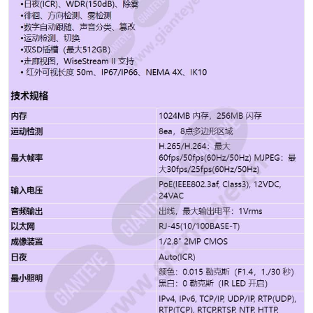
Google Chrome 支持的浏览器：MS Explore11、MS
Edge、Mozilla Firefox（仅限 Windows 64 位）、Apple
Safari（仅限 Mac OS X） 边缘存储 Micro
SD/SDHC/SDXC 2 插槽 512GB 内存 1024MB 内存，
256MB 闪存 工作温度/湿度 -40°C ~ +55°C(-40°F ~
+131°F) / 小于 90% RH 储存温度/湿度 -50°C ~
+60°C(-58°F ~ +140°F) / 小于 90% RH 认证
IP67/IP66/NEMA4X, IK10 输入电压 PoE(IEEE802.3af,
Class3), 12VDC, 24VAC 能量消耗 PoE：最大12.95W
12VDC：最大12W 24VAC：最大15W 颜色/材质 深灰色/
铝 产品尺寸/重量 Ø91x368.6mm(Ø3.85"x14.51"),
2180g(4.8 lb)