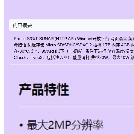
内容摘要
Profile S/G/T SUNAPI(HTTP API) Wise
希腊语 边缘存储 Micro SD/SDHC/SDXC 2 插槽 1TB 内存 4GB 内存
在-30°C以上、95%RH以下（非凝结）条件下进行 储存温度/湿度 -50°C ~ +60°
Class6、Type3、包括注入器） 能量消耗 典型20W，最大40W 颜色/
ø158x293.3mm(6.22x11.55") / 3.2Kg(7.05lb) 检测（25PPM/8PPF
（125PPM/38PPF） Wide: 11.9m(39.1ft) / Tele: 468.1m(1535.7