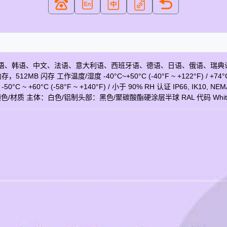
net开放平台 网页语言 英语、韩语、中文、法语、意大利语、西班牙语、德语、日
，512MB 闪存 工作温度/湿度 -40°C~+50°C (-40°F ~ +122°F) / +74
C (-58°F ~ +140°F) / 小于 90% RH 认证 IP66, IK10, NEMA4X,
材质 主体：白色/铝制头部：黑色/聚碳酸酯硬涂层半球 RAL 代码 White: RAL9
） Wide: 59.5m(195.3ft) / Tele: 2340.4m(7678.4ft) 观察（63PPM/19PPF
ft) 鉴定（250PPM/76PPF） Wide: 6.0m(19.5ft) / Tele: 234.0m(767.8ft)