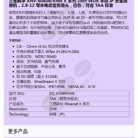
件，同时使事件后查看搜索变得高效。 主要特征： 2.8 ~
12mm (4.3x) 电动变焦镜头 所有分辨率下最大 60fps
(H.265/H.264) 日夜(ICR)、WDR(150dB) 徘徊、定向检
测、雾气检测 数字自动跟随、声音分类、篡改 移动检
测、切换 双 SD 插槽（最大 512GB） 走廊视图，
WiseStream II 支持 红外可视长度50m，IP67/IP66，
NEMA 4X，IK10 替代 SKU： SQ-XV68RKME 合规：
TAA（贸易协定法） 产品系列： 三星韩华 Wisenet X 系
列 Resolution: 2MP Technology: 网络（IP）
更多产品