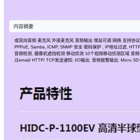
内容摘要
或双向音频 麦克风 外接麦克风 音频输出 增益可调 网络 支持协议 IPv4, IPv6, TCP
PPPoE, Samba, ICMP, SNMP 安全 密码保护 , IP地址过
音频检测, 摄像机遮挡检测 移动侦测 10个视频移动侦测区域 音频检测 
过email/ HTTP/ TCP发送通知; I/O输出; 音频报警输出; M
统 电源 DC 12V/ AC 24V(通过适配器) PoE以太网供电 IEEE 802
频输出; 重置出厂设置; Micro SD插槽 LED指示灯 绿色和橙色 LED灯 
规格若有升级、变更，恕不另行通知。