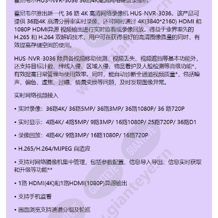
录像回放：4路4K/ 9路3MP/ 16路1080P/ 16路720P •
H.265/H.264/MJPEG 自适应 • 支持对网络摄像机集中管
理，包括参数配置、信息导入导出、信息实时获取和升级
等功能** • 1路 HDMI(4K)和1路HDMI(1080P)异源输出 •
支持手机监看 • 画面浏览支持通道分组及轮巡 • 支持即时
回放功能，即时获取事件关键信息 • 支持硬盘分组和配额
功能，可对不同通道设置不同录像策略 • 支持8个 SATA 和
1个eSATA 接口 • 支持8路本地智能分析(目标计数、物品
遗留/丢失、区域检测、越界检测、情景变换) • 所有通道
支持Super HD系列摄像机前端智能分析接入与联动(目标
计数、物品遗留/丢失、区域检测、越界检测、人脸检测、
视频诊断)* • 支持RAID0、RAID1、RAID5、RAID6 和
RAID10，支持全局热备，保障视频数据完整性 • 支持
NFR 断网续传功能 • 双千兆网卡，支持双网络IP设定等应
用 • 支持HTTPS网络传输加密 • 支持GB28181、Onvif协
议接入 • 支持网络检测 (流量监控、网络抓包、网络通畅
测试) 功能 • 支持水印、水印校验、IP过滤、热备功能