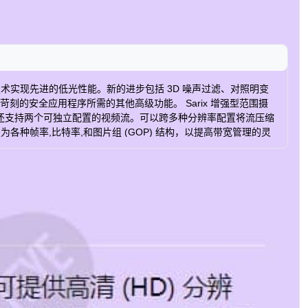
晕染技术实现先进的低光性能。新的进步包括 3D 噪声过滤、对照明变
刻的安全应用程序所需的其他高级功能。 Sarix 增强型范围摄
外，它还支持两个可独立配置的视频流。可以跨多种分辨率配置将流压缩
以配置为各种帧率,比特率,和图片组 (GOP) 结构，以提高带宽管理的灵
低光性能,0.05Lux – Anti-Bloom Technology – 3D 噪
卡边缘存储 与 Pelco 和第三方视频系统兼容 ONVIF 配置文件 S,简介 G,
J) 铝结构 RAL 7047 加热器 可选红外照明器