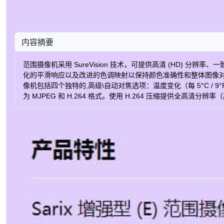
内容摘要
范围摄像机采用 SureVision 技术，可提供高清 (HD) 
化的平滑响应以及改进的色调映射以保持颜色准确性和整体图像对比度
像机包括四个独特的,高级\自动对焦选项：温度变化（每 5°C 
为 MJPEG 和 H.264 格式。使用 H.264 压缩提供全高清分
活性。此外,流可以编码为受限可变比特率 (CVBR) 或恒定比特率 (CBR)。 产品
声过滤 – 增强色调映射 以太网供电 (PoE), IEEE 802.3af,24 
和 Profile Q 合规 带适配器连接到 4S 电气盒 符合IP66 符合 4