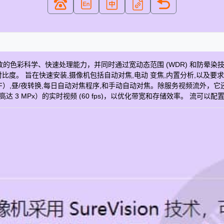
分辨率、一致的色彩科学、快速处理能力，并同时通过宽动态范围 (WDR) 和防
。 旨在快速安装,摄像机包括自动对焦,电动 变焦,内置分析,以及要求苛
/ 9°F）,昼/夜转换,每日自动对焦程序,和手动自动对焦。除服务视频流
辨率（高达 3 MPx）的实时视频 (60 fps)，以优化带宽和存储效率。 流可
特点 SureVision 3.0技术,包括： – 130dB 宽动态范围 (WDR) – 先进的
伏, 12伏 Pelco H.264 智能压缩技术 内置分析套件 高达 128 GB 的 SD 
X 型（带 IMEEBAP 适配器板附件和 IMEPM-E 吊装附件） 符合 IK10 (20