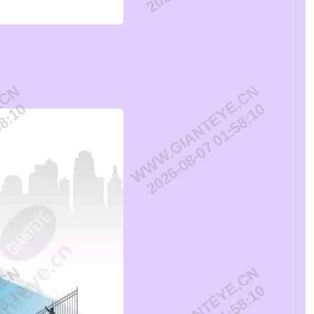
.CN
WWW.GIANTEYE.CN
58:10
2026-08-07 01:58:10