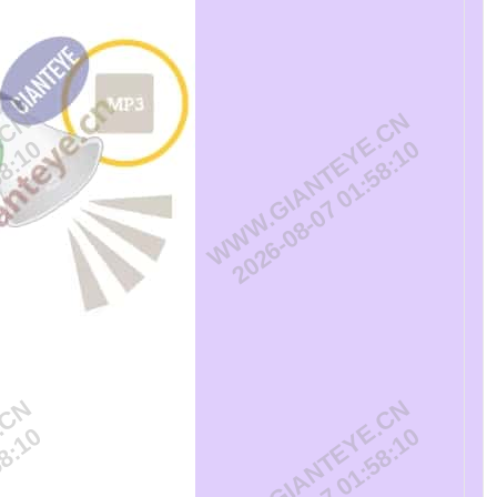
.CN
WWW.GIANTEYE.CN
58:10
2026-08-07 01:58:10
.CN
WWW.GIANTEYE.CN