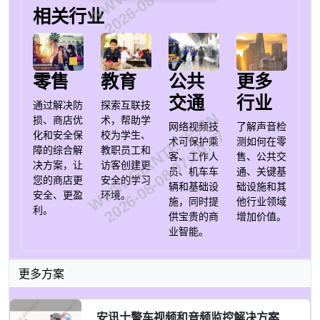
相关行业
零售
教育
公共
更多
交通
行业
通过解决防
探索互联技
WWW.GIANTEYE.CN
损、商店优
术，帮助学
网络视频技
了解声音检
2026-08-08 07:20:57
化和安全保
校为学生、
术可保护乘
测如何在零
障的综合解
教职员工和
客、工作人
售、公共交
决方案，让
访客创建更
员、机车车
通、关键基
您的商店更
安全的学习
辆和基础设
础设施和其
安全、更盈
环境。
施，同时提
他行业领域
利。
供宝贵的商
增加价值。
业智能。
更多方案
安讯士警车视频和音频监控解决方案