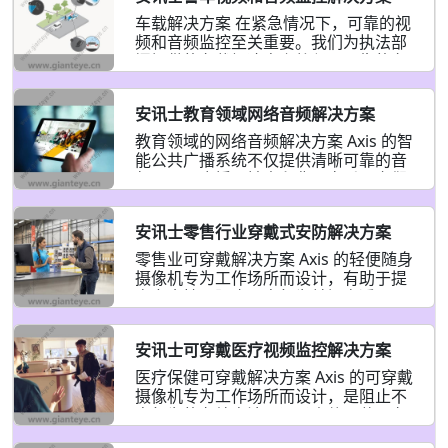
车载解决方案 在紧急情况下，可靠的视
频和音频监控至关重要。我们为执法部
门提供的车载解决方案将坚固可靠的车
载监控与 Axis 可穿戴摄像机相结合。它
们通过内置的网络安全功能保护敏感信
安讯士教育领域网络音频解决方案
息。而且，您可以全面了解警车内外的
状况。 适用于所有情况的车载解决方案
教育领域的网络音频解决方案 Axis 的智
此一体化解决方案集成了车载监控和
能公共广播系统不仅提供清晰可靠的音
Axis 可穿戴摄像机。 全天候在职 以下是
频，用于广播、铃声和背景音乐。它们
Axis 车载解决方案支持安全和保障的一
还是校园安全、保障和效率的强大且经
些方式。 不要错过任何事情 使用我们的
济高效的补充。 与您同步的公共广播 环
完整解决方案捕捉车轮上发生的每一起
安讯士零售行业穿戴式安防解决方案
境噪声、投影限制和电气干扰都会影响
事件：将其与车载系统（如灯条控制
模拟音频性能。数字解决方案则不同。
零售业可穿戴解决方案 Axis 的轻便随身
器）集成，以自动触发录制。蓝牙信标
Axis 公共广播解决方案即使在恶劣条件
摄像机专为工作场所而设计，有助于提
可以同时触发警员随身携带的摄像机，
下，也能在室内和室外提供清晰的语音
高安全性、阻止不良行为并提高透明
因此您可以从多个角度获取镜头。这样
消息、铃声信号和背景音乐。我们的扬
度。非常适合防损、客户服务、仓库或
当警员离开警车时，
声器易于集成（例如，与第三方大众通
您选择的任何地方的工作人员。 保护并
知系统集成）并易于扩展。它们也很智
安讯士可穿戴医疗视频监控解决方案
加强您的零售团队 通过为您的员工配备
能。通过持续的健康监测和远程测试了
时尚、低调的随身摄像机，阻止攻击行
医疗保健可穿戴解决方案 Axis 的可穿戴
解扬声器的工作情况。通过灵活的音频
为并支持良好运作的零售环境。无论何
摄像机专为工作场所而设计，是阻止不
分区定位消息。并添加音频分析功能，
时需要，只需轻轻一按即可触发法医质
良行为的有效方法。记录事件、获取有
将您的扬声器变成声学传感器，以提高
量的音频和视频录制，记录第一人称视
价值的证据，以及 为员工和患者创造一
您的感知能力和响应时间，全天候。