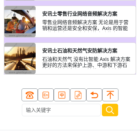
测、验证和识别潜在入侵者，然后使用
相结合，可用作传感器，以满足商业建
帮助您的运营顺利进行。 为您的客户提
具有自动跟随分析功能
筑不断变化的需求。 重点领域 智能建筑
供服务的网络视频和音频 Axis 网络监控
智能建筑将技术与数据以及现有建筑系
安讯士零售行业网络音频解决方案
解决方案为您提供了一个平台，让您在
统相互通信的能力相结合。这种新集成
酒店和餐厅中提供更好的客户体验。我
零售业网络音频解决方案 无论是用于营
的结果是更顺畅、更同步的环境，其运
们的硬件可让您从中央枢纽隐式地覆盖
销和运营还是安全和安保，Axis 的智能
行安全性和效率更高。安讯士技术在设
酒店的所有区域（包括内部和外部）。
网络音频都是一种全新的多功能交互、
计时就考虑到了这种集成，因此我们的
借助分析的支持，您可以自动识别阻塞
保护和通知方式。 让网络音频为您服务
IP 视频和音频解决方案可以
的紧急出口、攻击性或可疑行为等 - 让
Axis 网络音频解决方案可让您轻松实现
您采取行动，避免可能损害您声誉的安
安讯士石油和天然气安防解决方案
在适当时间、适当地点的通信，从而为
全事件。Axis 解决方案还可以监控等待
您的业务增值。使用我们的音频管理软
石油和天然气 没有比智能 Axis 解决方案
时间、整洁度和服务标准，让您做出明
件，您可以随时随地安排广告、消息和
更好的方法来保护上游、中游和下游石
智的改变，以支持您的品牌并让客户再
背景音乐 - 无论您负责单个站点还是多
油和天然气活动（从钻井平台和油井，
次光顾。 重点领域 确保餐厅安全、安
个站点。将您的音频与网络视频配对，
到油库和加工厂，再到管道和炼油
心、卫生 Axis 技
以实时响应摄像机检测到的徘徊、入侵
厂）。 提高安全性、保障性和效率 在石
或其他不良行为 - 并提供实时或事件触
油和天然气行业，极端天气条件、危险
发的预录警告。由于所有 Axis 技术都建
工作环境以及偏远和无人值守场所屡见
立在开放平台上，因此您始终可以自由
不鲜，您需要可靠的视频监控系统的支
地将我们的音频与您选择的其他系统集
持来保持态势感知。安讯士智能解决方
成。 Axis 网络音频的优势 节省空间 使
案可帮助您保障员工安全、提高生产效
用 Ax
率以及站点及其资产的安全。 通过使用
Axis 解决方案远程监控有人值守和无人
值守的站点，您不仅可以最大限度地减
少昂贵的停机时间和物理巡逻成本，还