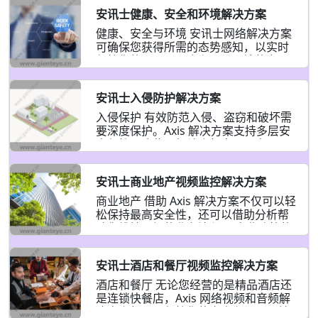
角，从而提高责任感和安全感。无论您
个安全的环境。 对员工和患者的威慑和
是想降低风险、加强损失预防还是提高
安讯士健康、安全和环境解决方案
保护 医疗环境中的可穿戴摄像机可提供
合规性，可穿戴解决方案都能提供帮
医疗服务提供者与患者之间互动的视觉
健康、安全与环境 安讯士网络解决方案
助。而且由于我们始终建立在开放平台
和音频记录，从而提高透明度、责任感
可确保您获得所需的态势感知，以实时
上，您可以将我们的随身摄像机用作
和安全感。它们可以帮助您降低风险、
保护您的员工、公众和周围环境的安
Axis 端到端解决方案的一部分，也可以
增强患者护理并优化运营效率，同时确
全，并提供可行的见解以长期改善安全
与您当前的第三方一起使用 视频管理 系
保更安全的工作场所。Axis 可穿戴解决
性。 更安全的工作场所——现在和未来
方案基于开放平台，因此可以直接插入
安讯士入侵防护解决方案
Axis 网络解决方案使站点对员工更安
您当前的设备 视频管理 Axis 或其他供应
全，对环境更有利。在评估 HSE 法规合
入侵保护 有效防范入侵、盗窃和破坏需
商的系统。您将比以往更好地完成威慑
规性方面，网络视频比现场观察提供更
要深度保护。Axis 解决方案支持多层安
和保护工作，以及收集文件和法医证
广泛、更准确的覆盖范围。通过添加访
全保护，这些层级结合起来，以全面、
据。 合规诚信 无论视频和音频片段存储
问控制系统、网络音频和智能分析，
经济高效的方式保护您的站点。 从外围
在何处，您都可以控制
Axis 解决方案支持立即采取行动，并提
到关键核心 Axis 入侵保护解决方案可帮
供可用于采取短期和长期主动方法的见
安讯士商业地产视频监控解决方案
助您保护整个站点 - 从外围到内部的各
解。通过帮助您处理紧急情况、减轻直
个高价值区域或资产。我们的技术使用
商业地产 借助 Axis 解决方案不仅可以轻
接风险并评估您的健康和安全程序，网
视觉摄像机、热技术、雷达设备、音频
松保持最高安全性，还可以借助分析帮
络解决方案可帮助您保护生命并确保业
设备、访问控制解决方案和复杂的分析
助您维持更好的业务流程。 商业建筑的
务连续性。 重点领域 有效处理紧急情况
提供智能监控。这些元素共同构成了一
演进 我们生活的时代加速了公共环境适
当需要快速响应时，Axis
个完整、经济高效且高效的安全系统，
应新安全措施并保持生产力的需求。商
让您可以从一个控制室监控多个站点。
安讯士酒店和餐厅视频监控解决方案
业房地产正在拥抱人工智能等变革性技
重点领域 周界防护 – 你的第一道防线 实
术， 机器学习 、物联网设备和数据分
酒店和餐厅 无论您经营的是精品酒店还
时从几乎任何位置检测周边和空域的入
析。这些创新影响着房地产的开发、管
是连锁快餐店，Axis 网络视频和音频解
侵。使用热成像摄像机和视觉摄像机检
理和营销方式。网络摄像机与智能分析
决方案都可以保护您的客人和员工，并