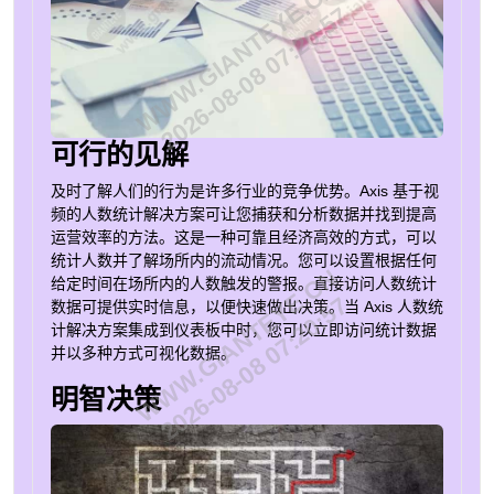
WWW.GIANTEYE.CN
2026-08-08 07:20:57
像机 相关行业 零售 通过解决防损、商店优化和安全保障
的综合解决方案，让您的商店更安全、更盈利。 教育 探
索互联技术，帮助学校为学生、教职员工和访客创建更安
全的学习环境。 公共交通 网络视频技术可保护乘客、工
作人员、机车车辆和基础设施，同时提供宝贵的商业智
能。 更多行业 了解声音检测如何在零售、公共交通、关
可行的见解
键基础设施和其他行业领域增加价值。
及时了解人们的行为是许多行业的竞争优势。Axis 基于视
频的人数统计解决方案可让您捕获和分析数据并找到提高
运营效率的方法。这是一种可靠且经济高效的方式，可以
统计人数并了解场所内的流动情况。您可以设置根据任何
WWW.GIANTEYE.CN
给定时间在场所内的人数触发的警报。直接访问人数统计
2026-08-08 07:20:57
数据可提供实时信息，以便快速做出决策。当 Axis 人数统
计解决方案集成到仪表板中时，您可以立即访问统计数据
并以多种方式可视化数据。
明智决策