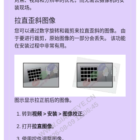
对焦、视角和分辨率的优化，而无需去摄像机的安
装现场。
拉直歪斜图像
您可以通过数字旋转和裁剪来拉直歪斜的图像。 由
于要进行裁剪，原始图像的一部分会丢失。 该功能
在安装过程中非常有用。
WWW.GIANTEYE.CN
图示显示拉正前后的图像。
2026-08-09 12:06:45
转到
视频 > 安装 > 图像校正
。
打开
拉直图像
。
使用控件调整图像。