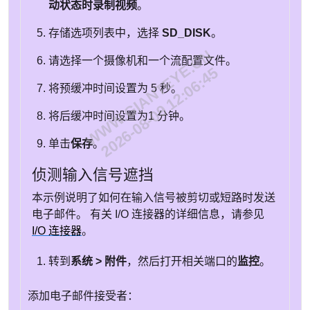
动状态时录制视频
。
存储选项列表中，选择
SD_DISK
。
WWW.GIANTEYE.CN
请选择一个摄像机和一个流配置文件。
2026-08-09 12:06:45
将预缓冲时间设置为
5 秒
。
将后缓冲时间设置为
1 分钟
。
单击
保存
。
侦测输入信号遮挡
本示例说明了如何在输入信号被剪切或短路时发送
电子邮件。 有关 I/O 连接器的详细信息，请参见
I/O 连接器
。
转到
系统 > 附件
，然后打开相关端口的
监控
。
添加电子邮件接受者：