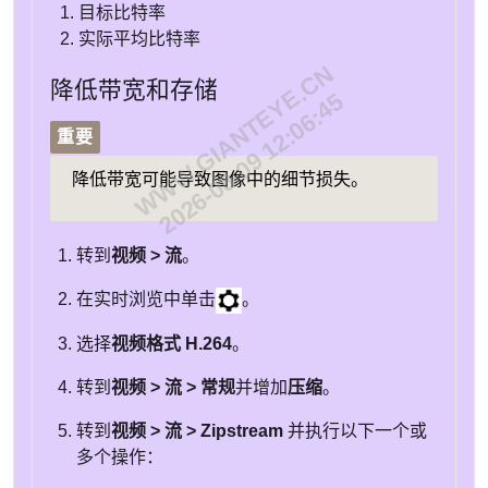
目标比特率
实际平均比特率
WWW.GIANTEYE.CN
降低带宽和存储
2026-08-09 12:06:45
重要
降低带宽可能导致图像中的细节损失。
转到
视频 > 流
。
在实时浏览中单击
。
选择
视频格式
H.264
。
转到
视频 > 流 > 常规
并增加
压缩
。
转到
视频 > 流 > Zipstream
并执行以下一个或
多个操作：