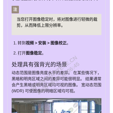
注
当您打开图像稳定时，将对图像进行轻微的裁
剪，从而降低上限分辨率。
转到
视频 > 安装 > 图像校正
。
打开
图像稳定
。
WWW.GIANTEYE.CN
2026-08-09 12:06:45
处理具有强背光的场景
动态范围是图像亮度水平的差异。 在某些情况下，
黑暗和明亮区域之间的差异可能很明显。 结果通常
会产生黑暗或明亮区域均可视的图像。 宽动态范围
(WDR) 可使图像的明暗区域均可视。