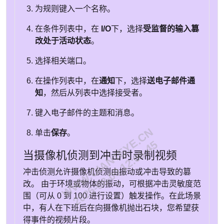
为规则键入一个名称。
在条件列表中，在
I/O
下，选择
受监督的输入篡
改处于活动状态
。
选择相关端口。
在操作列表中，在
通知
下，选择
送电子邮件通
知
，然后从列表中选择接受者。
键入电子邮件的主题和消息。
WWW.GIANTEYE.CN
单击
保存
。
2026-08-09 12:06:45
当摄像机侦测到冲击时录制视频
冲击侦测允许摄像机侦测由振动或冲击导致的篡
改。 由于环境或物体的振动，可根据冲击灵敏度范
围（可从 0 到 100 进行设置）触发操作。在此场景
中，有人在下班后在向摄像机抛出石块，您希望获
得事件的视频片段。