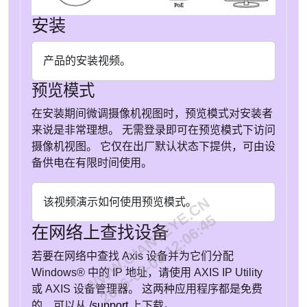
载（如继电器）一起使用，则将二极管与负载并联连接，
以防止电压瞬变。 0 至最大 30 V DC ，开漏， 100 mA
安装
Example DC 接地 DC 输出 12 V，最大 50 mA I/O 配置为
监控输入 I/O 配置为输出 电源连接器 2 针接线端子，用于
产品的安装视频。
DC 电源输入。 使用额定输出功率限制为 ≤100 W 或额定
输出电流限制为 ≤5 A 且符合安全超低电压 (SELV) 要求的
预览模式
限制电源 (LPS)。
在安装期间微调摄像机视图时，预览模式对安装者
来说是非常理想。 无需登录即可在预览模式下访问
摄像机视图。 它仅在出厂默认状态下提供，可由设
备供电在有限时间使用。
WWW.GIANTEYE.CN
该视频演示如何使用预览模式。
2026-08-09 12:06:45
在网络上查找设备
若要在网络中查找 Axis 设备并为它们分配
Windows® 中的 IP 地址，请使用
AXIS IP
Utility
或
AXIS 设备
管理器。 这两种应用程序都是免费
的，可以从
/support
上下载。