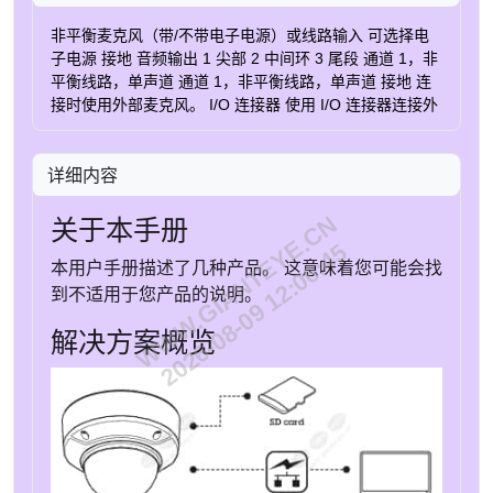
非平衡麦克风（带/不带电子电源）或线路输入 可选择电
子电源 接地 音频输出 1 尖部 2 中间环 3 尾段 通道 1，非
平衡线路，单声道 通道 1，非平衡线路，单声道 接地 连
接时使用外部麦克风。 I/O 连接器 使用 I/O 连接器连接外
部设备，并结合应用移动侦测、事件触发和报警通知等功
能。 除 0 V DC 参考点和电源（12 V DC 输出）外，I/O
详细内容
连接器还提供连接至以下模块的接口： 数字输入 – 用于连
接可在开路和闭路之间切换的设备，例如 PIR 传感器、
WWW.GIANTEYE.CN
门/窗磁和玻璃破碎侦测器。 监控输入 – 可侦测数字输入
关于本手册
上的篡改。 数字输出 – 用于连接继电器和 LED 等外部设
2026-08-09 12:06:45
备。 已连接的设备可由 VAPIX® 应用程序编程接口、通过
本用户手册描述了几种产品。 这意味着您可能会找
事件或从设备网页接口进行激活。 4 针接线端子 功能 针
到不适用于您产品的说明。
脚 备注 规格 DC 接地 1 0 V DC DC 输出 2 可用于为辅助
设备供电。 备注： 此针脚只能用作电源输出。 12 V DC
解决方案概览
上限负载 = 50mA 可配置（输入或输出） 3–4 数字输入或
监控输入 – 连接至针脚 1 以启用，或保留浮动状态（断开
连接）以停用。 要使用监控输入，则安装线尾电阻器。
有关如何连接电阻器的信息，请参见连接图。 0 至最大
30 V DC 数字输出 – 启用时内部连接至针 1（DC 接
地），停用时保留浮动状态（断开连接）。 如果与电感负