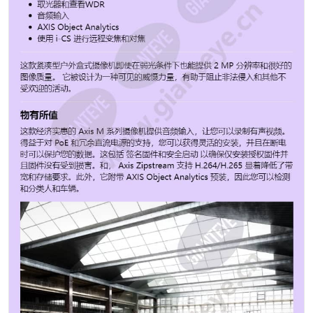
M1135-E Mk II AR, AU, BR, CN, EU, JP, KR, UK, US
02485-001 觅光者 觅光者 最低照度/感光度（彩色）* 0.1
/ 0.17 lux 最低照度/感光度（黑白）* 0.02 / 0.03 lux 图像
传感器 CMOS 图像传感器大小 1/2.9" 宽动态范围 法医
WDR 最大视频分辨率 1920x1080 每秒最大帧数 30 焦距*
3-10.5 / 3.5 - 10 mm 水平视场* 90-33 / 101-33 ° 垂直视
场* 49-19 / 53-18 ° 镜头接口 CS 可更换镜头 是
Zipstream 是 H.264 基线，高，主要 H.265 是 Motion
JPEG 是 音频支持 是 PoE等级 3 签名操作系统 是 安全启
动 是 本地存储（内存卡插槽） 是 工作温度 -20至50°C
室外准备就绪 是 防破坏等级 IK10 防护等级 IP66 专为重
新上漆而设计 是 可持续性 不含 PVC 功率（最大） 6.6 W
功率（平均） 4.4 W 直流输入电压 10-28 V