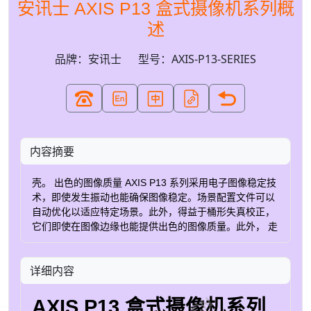
安讯士 AXIS P13 盒式摄像机系列概
述
品牌：安讯士
型号：AXIS-P13-SERIES
内容摘要
壳。 出色的图像质量 AXIS P13 系列采用电子图像稳定技
术，即使发生振动也能确保图像稳定。场景配置文件可以
自动优化以适应特定场景。此外，得益于桶形失真校正，
它们即使在图像边缘也能提供出色的图像质量。此外， 走
廊形式 确保视频适应监控走廊或隧道。此外，Lightfinder
2.0 和 法医WDR 在光线昏暗或接近黑暗的环境下呈现真
详细内容
实的色彩和细节。 安全、强大 AXIS P13 系列基于 Axis
片上系统构建，包括 Axis Edge Vault ，基于硬件
cybersecurity 保护设备并防止敏感信息被未经授权访问的
AXIS P13 盒式摄像机系列