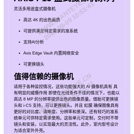
WWW.GIANTEYE.CN
平台。这些高性能摄像机包括 深度学习处理单元
2026-08-09 10:53:41
（DLPU） 支持基于边缘深度学习的高级功能和应用。例
灵活多用途盒式摄像机
如，AXIS Object Analytics 可以检测和分类不同类型的对
高达 4K 的出色画质
象。此外，还可以在边缘收集和分析比以前更多的数据。
AXIS P13 系列产品 AXIS P1385 盒式摄像机 可靠的 2
可提供满足特定需求的准系统
MP 室内监控 AXIS P1385-B 盒式摄像机 2 MP 室内监控 -
准系统 AXIS P1385-BE 盒式摄像机 2 MP 室外监控 - 准
支持AI分析
系统 AXIS P1385-E 盒式摄像机 可靠的 2 MP 户外监控
AXIS P1387 盒式摄像机 可靠的 5 MP 室内监控 AXIS
Axis Edge Vault 内置网络安全
P1387-B 盒式摄像机 5 MP 室内监控 - 准系统 AXIS
P1387-BE 盒式摄像机 5 MP 室外监控 - 准系统 AXIS
可更换镜头
P1387-LE 盒式摄像机 可靠的 5 MP 户外监控 AXIS
WWW.GIANTEYE.CN
值得信赖的摄像机
P1388 盒式摄像机 可靠的 8 MP 室内监控 AXIS P1388-B
2026-08-09 10:53:41
盒式摄像机 8 MP 室内监控 - 准系统 AXIS P1388-BE 盒
适用于各种监控情况，这些功能强大的 AI 摄像机具有
具
式摄像机 8 MP 室外监控 - 准系统 AXIS P1388-LE 盒式摄
有明显的威慑作用
即使在光线条件不佳的情况下，也能以
像机 可靠的 8 MP 户外监控
高达 8 MP 的分辨率提供出色的图像质量。借助可更换镜
头和 i-CS 支持，可以更换镜头。并且
虹膜
确保图像具有
更好的对比度、清晰度、分辨率和景深。还有轻巧的准系
统单元可供特定需求使用。这些单元可定制，交付时不带
镜头和安装，以实现最大的灵活性。此外，室内型号设计
为适合室外外壳。