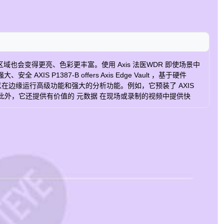
的区域也会变得更亮、色彩更丰富。使用 Axis 法医WDR 即使场景中
87-B offers Axis Edge Vault ，基于硬件
您可以在边缘运行高级功能和强大的分析功能。例如，它预装了 AXIS
数据。此外，它还提供有价值的 元数据 在现场或录制的视频中提供快
 02901-001 图像传感器 CMOS 图像传感器大小 1/2.7" 觅光者 觅光者
基线，高，主要 H.265 是 Motion JPEG 是 音频支持 是 PoE等级
功率（平均） 4.3 W 直流输入电压 10-28 V