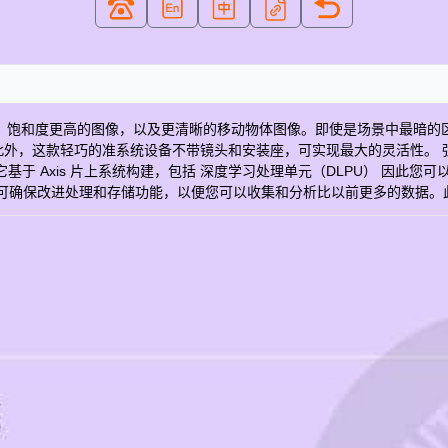
捕捉色彩更真实、饱和度更高的图像，以及更清晰的移动物体图像。即使是场景中最暗
的准系统设备不带镜头和安装座，可实现最大的灵活性。 强大、安全 AXIS P13
台。它基于 Axis 片上系统构建，包括 深度学习处理单元（DLPU） 因此
此 DLPU 还可确保改进处理和存储功能，以便您可以收集和分析比以前更多的
XIS P1387-B AR, AU, BR, CN, EU, IN, JP, KR, UK, US
50/60 电子防抖 是 镜头接口 CS 可更换镜头 是 Zipstream 是 H.264 
10至55°C 可持续性 不含BFR/CFR，不含PVC 功率（最大） 10.6 W 