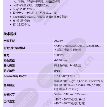
灵敏度高、中、低 默认高 图像触发/内部触发 增益控制 手
动曝光时，0~100共101档以步长1可设。默认0。 白平衡
自动/手动/一键触发 数字降噪 2D/3D降噪 宽动态 120分贝
强光抑制 支持 视频防抖 支持功能; 不支持灵敏度; 光学透
雾 支持 算法透雾 支持 曝光补偿 支持 曝光模式 支持 信噪
比 > 45分贝 电动对焦 支持 日夜聚焦补偿 支持 背光自适
应 支持 透雾自适应 支持 镜像模式 支持图像镜像(水平镜
像、垂直镜像、水平垂直镜像) 数字变倍 支持 隐私遮挡
支持