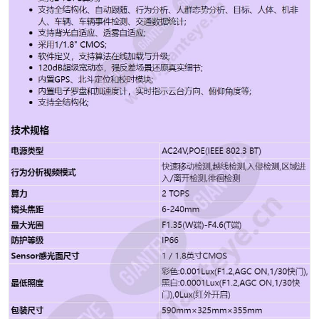
1/25; 日夜模式 支持；自动(ICR)/彩色/黑白/定时 默认自动
灵敏度高、中、低 默认高 图像触发/内部触发 增益控制 手
动曝光时，0~100共101档以步长1可设。默认0。 白平衡
自动/自动跟踪/手动/一键触发 数字降噪 2D/3D降噪 宽动
态 120分贝 强光抑制 支持 视频防抖 支持功能; 支持灵敏
度; 光学透雾 支持 算法透雾 支持 曝光补偿 支持 曝光模式
支持 信噪比 > 45分贝 电动对焦 支持 日夜聚焦补偿 支持
背光自适应 支持 透雾自适应 支持 镜像模式 支持图像镜像
(水平镜像、垂直镜像、水平垂直镜像) 数字变倍 支持 隐
私遮挡 支持 电子罗盘 支持 定位功能 支持