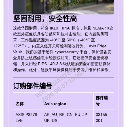
WWW.GIANTEYE.CN
2026-08-07 13:36:44
坚固耐用，安全性高
这款坚固耐用，符合 IK10、IP66 标准，并且
NEMA 4X
这
款室外摄像机具备防破坏和抗冲击性能。它内置防风雨
罩，工作温度范围为 -40°C 至 50°C（-40°F 至
122°F）。内置入侵开关可检测篡改行为。
Axis Edge
Vault
，我们的基于硬件
cybersecurity
平台，保护设备安
全并防止敏感信息未经授权访问。它还提供安全密钥存
WWW.GIANTEYE.CN
储，并采用经 FIPS 140-3 3 级认证的安全加密密钥存储
2026-08-07 13:36:44
和操作。此外，这款半球摄像机易于安装、维护和操作。
订购部件编号
部件编
名称
Axis region
号
AXIS P3278-
AR, AU, BR, CN, EU, JP,
03155-
LVE
UK, US
001