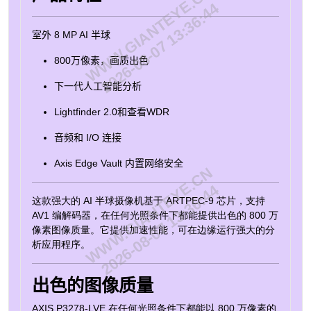
WWW.GIANTEYE.CN
加密密钥存储和操作。此外，这款半球摄像机易于安装、
2026-08-07 13:36:44
维护和操作。 订购部件编号 名称 Axis region 部件编号
AXIS P3278-LVE AR, AU, BR, CN, EU, JP, UK, US
室外 8 MP AI 半球
03155-001 图像传感器 CMOS 图像传感器大小 1/1.8" 觅
800万像素，画质出色
光者 觅光者2.0 宽动态范围 法医WDR 最低照度/感光度
（彩色） 0.11 lux 最低照度/感光度（黑白） 0 lux 最大视
下一代人工智能分析
频分辨率 3840x2160 每秒最大帧数 25/30 日夜功能 是 焦
距 4.4 - 14.6 mm 水平视场 103-29 ° 垂直视场 56-17 °
Lightfinder 2.0和查看WDR
Zipstream 是 H.264 基线，高，主要 H.265 是 音频支持
是 PoE等级 3 签名操作系统 是 安全启动 是 安全密钥库
音频和 I/O 连接
安全元件 (CC EAL6+、FIPS 140-3 3 级) Axis Edge Vault
是 远程对焦 是 遥控变焦 是 内置红外 是 本地存储（内存
Axis Edge Vault 内置网络安全
WWW.GIANTEYE.CN
卡插槽） 是 工作温度 -40至50°C 室外准备就绪 是 防破
2026-08-07 13:36:44
坏等级 IK10 防护等级 IP66 专为重新上漆而设计 是 可持
这款强大的 AI 半球摄像机基于 ARTPEC-9 芯片，支持
续性 不含BFR/CFR，不含PVC
AV1 编解码器，在任何光照条件下都能提供出色的 800 万
像素图像质量。它提供加速性能，可在边缘运行强大的分
析应用程序。
出色的图像质量
AXIS P3278-LVE 在任何光照条件下都能以 800 万像素的