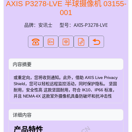
AXIS P3278-LVE 半球摄像机 03155-
001
品牌：安讯士
型号：AXIS-P3278-LVE
内容摘要
或重定向，您将收到通知。此外，借助 AXIS Live Privacy
Shield，您可以轻松远程监控活动，同时保护隐私。 坚固
耐用，安全性高 这款坚固耐用，符合 IK10、IP66 标准，
并且 NEMA 4X 这款室外摄像机具备防破坏和抗冲击性
能。它内置防风雨罩，工作温度范围为 -40°C 至
50°C（-40°F 至 122°F）。内置入侵开关可检测篡改行
详细内容
为。 Axis Edge Vault ，我们的基于硬件 cybersecurity 平
台，保护设备安全并防止敏感信息未经授权访问。它还提
供安全密钥存储，并采用经 FIPS 140-3 3 级认证的安全
产品特性