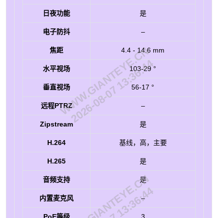
日夜功能
是
电子防抖
–
WWW.GIANTEYE.CN
焦距
4.4 - 14.6 mm
2026-08-07 13:36:44
水平视场
103-29 °
垂直视场
56-17 °
远程PTRZ
–
Zipstream
是
H.264
基线，高，主要
H.265
是
WWW.GIANTEYE.CN
音频支持
是
内置麦克风
–
PoE等级
3