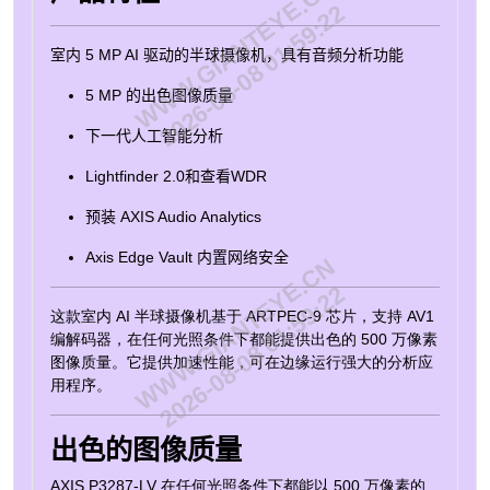
WWW.GIANTEYE.CN
储，并采用经 FIPS 140-3 3 级认证的安全加密密钥存储
2026-08-08 01:59:22
和操作。此外，这款半球摄像机易于安装、维护和操作。
订购部件编号 名称 Axis region 部件编号 AXIS P3287-LV
室内 5 MP AI 驱动的半球摄像机，具有音频分析功能
AR, AU, BR, CN, EU, JP, UK, US 02983-001 图像传感器
5 MP 的出色图像质量
CMOS 图像传感器大小 1/2.8" 觅光者 觅光者2.0 宽动态
范围 法医WDR 最低照度/感光度（彩色） 0.10 lux 最低照
下一代人工智能分析
度/感光度（黑白） 0 lux 最大视频分辨率 2592x1944 每
秒最大帧数 25/30 日夜功能 是 焦距 3.0 - 8.5 mm 水平视
Lightfinder 2.0和查看WDR
场 104-34 ° 垂直视场 76-26 ° Zipstream 是 H.264 基
线，高，主要 H.265 是 PoE等级 3 签名操作系统 是 安全
预装 AXIS Audio Analytics
启动 是 安全密钥库 安全元件 (CC EAL6+、FIPS 140-3 3
级) Axis Edge Vault 是 远程对焦 是 遥控变焦 是 内置红外
Axis Edge Vault 内置网络安全
WWW.GIANTEYE.CN
是 本地存储（内存卡插槽） 是 工作温度 0至50°C 防破坏
2026-08-08 01:59:22
等级 IK10 防护等级 IP54 专为重新上漆而设计 是 可持续
这款室内 AI 半球摄像机基于 ARTPEC-9 芯片，支持 AV1
性 不含BFR/CFR，不含PVC
编解码器，在任何光照条件下都能提供出色的 500 万像素
图像质量。它提供加速性能，可在边缘运行强大的分析应
用程序。
出色的图像质量
AXIS P3287-LV 在任何光照条件下都能以 500 万像素的