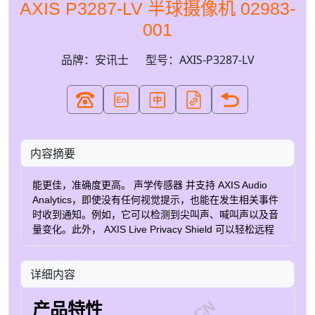
AXIS P3287-LV 半球摄像机 02983-
001
品牌：安讯士
型号：AXIS-P3287-LV
内容摘要
能更佳，准确度更高。 声学传感器 并支持 AXIS Audio
Analytics，即使没有任何视觉提示，也能在发生相关事件
时收到通知。例如，它可以检测到尖叫声、喊叫声以及音
量变化。此外， AXIS Live Privacy Shield 可以轻松远程
监控活动，同时保护隐私。 坚固耐用，安全性高 这款坚
固的 IK10- 和 NEMA 4X 室内摄像机具备防破坏和抗冲击
详细内容
性能。它内置入侵开关，可检测篡改行为。 Axis Edge
Vault ，我们的基于硬件 cybersecurity 平台，保护设备安
全并防止敏感信息未经授权访问。它还提供安全密钥存
产品特性