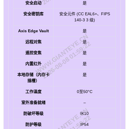
安全启动
是
安全密钥库
安全元件 (CC EAL6+、FIPS
140-3 3 级)
Axis Edge Vault
是
WWW.GIANTEYE.CN
远程对焦
是
2026-08-08 01:59:22
遥控变焦
是
内置红外
是
本地存储（内存卡
是
插槽）
工作温度
0至50°C
室外准备就绪
–
WWW.GIANTEYE.CN
防破坏等级
IK10
防护等级
IP54