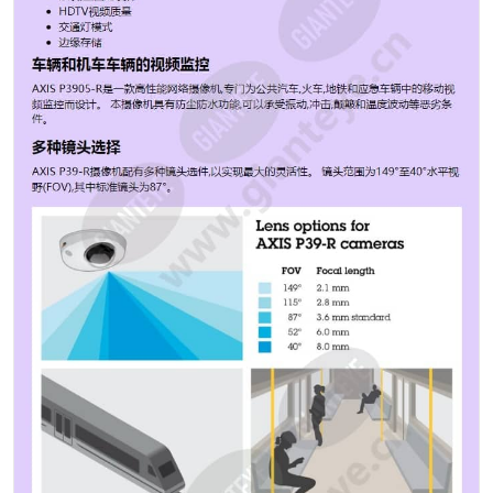
支持HDTV 1080p。 摄像机经过特别配置,可对光线水平的
变化做出快速响应,从而确保保持高图像质量。 红绿灯模
式有助于更好地区分非常黑暗场景中的红绿灯颜色。 逐行
扫描的使用还可以产生运动对象的更清晰图像。 像素计数
器有助于验证对象或面部的像素分辨率是否符合法规要求
或特定的客户要求。 快速可靠的安装 摄像机设计用于快
速可靠的安装。 通过使用提供的镜头工具来引导和旋转固
定镜头和图像传感器的球,可以轻松实现所需的视野和水平
的图像。 由于AXIS P39-R系列与以前的型号AXIS M31-R
系列共享相同的物理接口,因此现有安装的升级既快捷又容
易。 以太网供电支持进一步简化了安装,因为仅需一根电
缆即可传输电源和视频。 波兰海军 监控解决方案非常适
合最严酷的海洋环境 图像传感器 CMOS 图像传感器大小
1/2.8 宽动态范围 动态对比度 最低照度/感光度（彩色）
0.2 lux 最大视频分辨率 1920x1080 每秒最大帧数 30 焦
距 3.6毫米 水平视场 87 ° 垂直视场 47 ° H.264 基线，
高，主要 Motion JPEG 是 PoE等级 2 本地存储（内存卡
插槽） 是 工作温度 -30至60°C 防破坏等级 IK08 防护等
级 IP67 专为重新上漆而设计 是