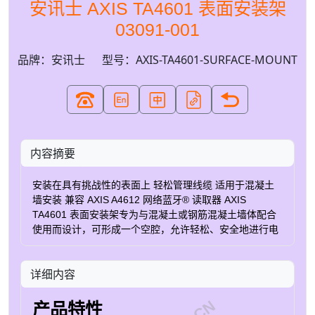
安讯士 AXIS TA4601 表面安装架
03091-001
品牌：安讯士
型号：AXIS-TA4601-SURFACE-MOUNT
内容摘要
安装在具有挑战性的表面上 轻松管理线缆 适用于混凝土
墙安装 兼容 AXIS A4612 网络蓝牙® 读取器 AXIS
TA4601 表面安装架专为与混凝土或钢筋混凝土墙体配合
使用而设计，可形成一个空腔，允许轻松、安全地进行电
缆端接，确保安装整洁、专业。 订购部件编号 名称 AXIS
区域 部件编号 AXIS TA4601 表面安装 AR, AU, BR, CN,
详细内容
EU, IN, JP, KR, UK, US 03091-001
产品特性