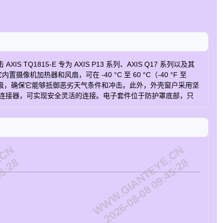
15-E 专为 AXIS P13 系列、AXIS Q17 系列以及其
器和风扇，可在 -40 °C 至 60 °C（-40 °F 至
 IK10 等级，确保它能够抵御恶劣天气条件和冲击。此外，外壳窗户采用坚
DC 连接器，可实现安全灵活的连接。电子套件位于防护罩底部，只
 使其成为狭窄小巷或周界监控的理想选择。此外，我们提供各种
聚碳酸酯 (PC) 塑料材料制成，其中 70% 为生物基塑料，坚
命。紧凑而坚固的外壳可灵活安装各种摄像机，有助于确保您的投
 US 03047-001
.CN
WWW.GIANTEYE.CN
45:28
2026-08-08 09:45:28