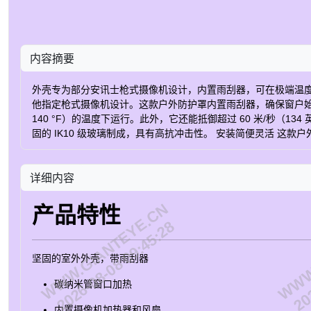
内容摘要
外壳专为部分安讯士枪式摄像机设计，内置雨刮器，可在极端温度和恶劣条件
他指定枪式摄像机设计。这款户外防护罩内置雨刮器，确保窗户始终清晰
140 °F）的温度下运行。此外，它还能抵御超过 60 米/秒（134
固的 IK10 级玻璃制成，具有高抗冲击性。 安装简便灵活 这
需卸下顶盖即可快速取用。此外，由于配有安装挂钩，一个人即可
红外套件，您可以根据需求选择合适的方案。 可持续产品 采用智能
详细内容
固的底部由再生铝制成。 与多台单传感器摄像机相比，它的运
资保值，使其成为明智且面向未来的选择。 订购部件编号 名称 Axis region 部件编
WWW.GIANTEYE.CN
WWW.
产品特性
2026-08-08 09:45:28
202
坚固的室外外壳，带雨刮器
碳纳米管窗口加热
内置摄像机加热器和风扇