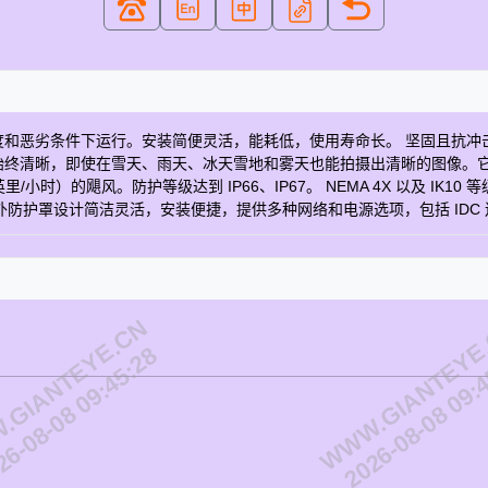
下运行。安装简便灵活，能耗低，使用寿命长。 坚固且抗冲击 AXIS TQ18
，即使在雪天、雨天、冰天雪地和雾天也能拍摄出清晰的图像。它内置摄像机加热
 英里/小时）的飓风。防护等级达到 IP66、IP67。 NEMA 4X 以及
款户外防护罩设计简洁灵活，安装便捷，提供多种网络和电源选项，包括 I
轻松从壁挂支架上拉出线缆并安装摄像机。此外，它还配备： 走廊形式
、紧凑的设计，该环保外壳的重量比以前的型号减轻了 24%。 顶盖由坚固的
行能耗处于市场率先水平。此外，它的使用寿命相当于三台摄像机的预期寿
号 AXIS TQ1815-E Housing AR, AU, BR, CN, EU, JP, UK,
GIANTEYE.CN
WWW.GIANTEYE
6-08-08 09:45:28
2026-08-08 09: