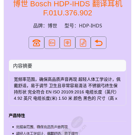
博世 Bosch HDP-IHDS 翻译耳机
F.01U.376.902
品牌：博世
型号：HDP-IHDS
内容摘要
宽频率范围，确保高品质声音再现 超轻人体工学设计，佩
戴舒适，易于调节 卫生且非常容易清洁 不锈钢弓终生保
持形状 完全符合 EN ISO 20109:2016 电缆长度（英尺）
4.92 英尺 电缆长度(米) 1.50 米 颜色 黑色的 尺寸（高 x
宽 x 深）（英寸） 8.31 x 7.52 x 2.48 英寸 尺寸（高 x 宽
x 深）（毫米） 211 x 191 x 63 毫米 频率响应(Hz) 50 –
18000 赫兹 标称阻抗（Ω） 32 Ω 总谐波失真+噪声(%) 1
% 重量（克） 134克 重量（磅） 0.30 磅 导线直径(毫米)
2.70 毫米