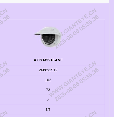
.CN
WWW.GIANTEYE.CN
35:36
2026-08-06 05:35:36
AXIS M3216-LVE
.CN
WWW.GIANTEYE.CN
35:36
2026-08-06 05:35:36
2688x1512
102
73
✓
1/1