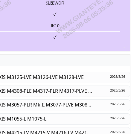
.CN
WWW.GIANTEYE.CN
35:36
2026-08-06 05:35:36
法医WDR
✓
IK10
✓
M3125-LVE M3126-LVE M3128-LVE
2025/5/26
产品对比：安讯士 AXIS M4308-PLE M4317-PLR M4317-PLVE M4318-PLR M4318-PLVE M4327-P M4328-P
2025/5/26
产品对比：安讯士 AXIS M3057-PLR Mk II M3077-PLVE M3085-V M3086-V M3088-V
2025/5/26
M1055-L M1075-L
2025/5/26
产品对比：安讯士 AXIS M4215-LV M4215-V M4216-LV M4216-V M4218-LV M4218-V
2025/5/26