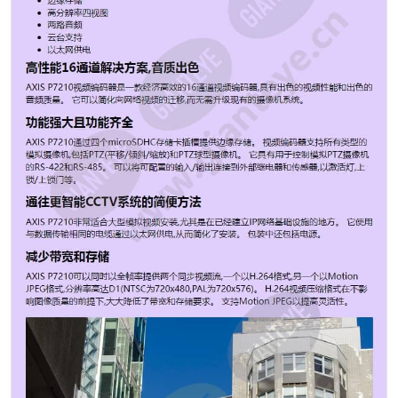
的RS-422和RS-485。 可以将可配置的输入/输出连接到外
部继电器和传感器,以激活灯,上锁/上锁门等。 通往更智能
CCTV系统的简便方法 AXIS P7210非常适合大型模拟视频
安装,尤其是在已经建立IP网络基础设施的地方。 它使用
与数据传输相同的电缆通过以太网供电,从而简化了安装。
包装中还包括电源。 减少带宽和存储 AXIS P7210可以同
时以全帧率提供两个同步视频流,一个以H.264格式,另一个
以Motion JPEG格式,分辨率高达D1(NTSC为
720x480,PAL为720x576)。 H.264视频压缩格式在不影响
图像质量的前提下,大大降低了带宽和存储要求。 支持
Motion JPEG以提高灵活性。 麻省总医院(MGH) 马萨诸
塞州总医院通过具有Axis视频编码器和安讯士网络摄像机
的高性价比IP升级来简化和扩展视频安全系统